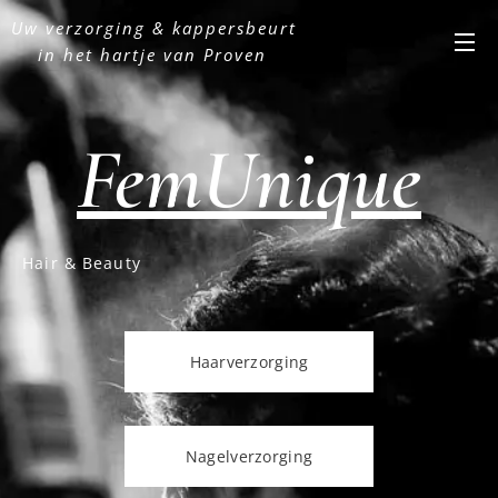
Uw verzorging & kappersbeurt
in het hartje van Proven
FemUnique
Hair & Beauty
Haarverzorging
Nagelverzorging