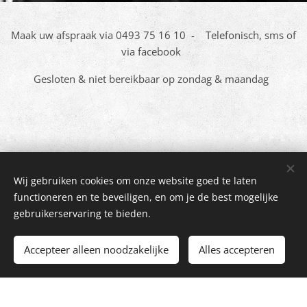
Maak uw afspraak via 0493 75 16 10 - Telefonisch, sms of
via facebook
Gesloten & niet bereikbaar op zondag & maandag
Wij gebruiken cookies om onze website goed te laten
FemUnique Hair & Beauty
functioneren en te beveiligen, en om je de best mogelijke
Blokweg 3, 8972 Proven - Tel: 0493 75 16 10 - Enkel op afspraak - BE05
gebruikerservaring te bieden.
3643 6823
Accepteer alleen noodzakelijke
Mogelijk gemaakt door
Webnode
Alles accepteren
Cookies
Begin
Maak een gratis website.